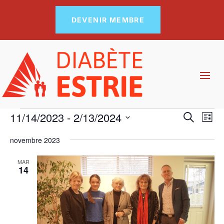
DEVENIR MEMBRE
Évènements
Recher
Nav
11/14/2023
 - 
2/13/2024
Recherch
Liste
de
et
Sélectionnez
vue
navigat
novembre 2023
Év
une
de
date.
MAR
vues
14
Évènem