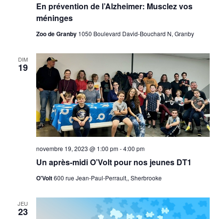
En prévention de l’Alzheimer: Musclez vos
de
l’Alzheimer:
méninges
Musclez
vos
Zoo de Granby
1050 Boulevard David-Bouchard N, Granby
méninges
DIM
19
novembre 19, 2023 @ 1:00 pm
-
4:00 pm
Un après-midi O’Volt pour nos jeunes DT1
O'Volt
600 rue Jean-Paul-Perrault,, Sherbrooke
JEU
23