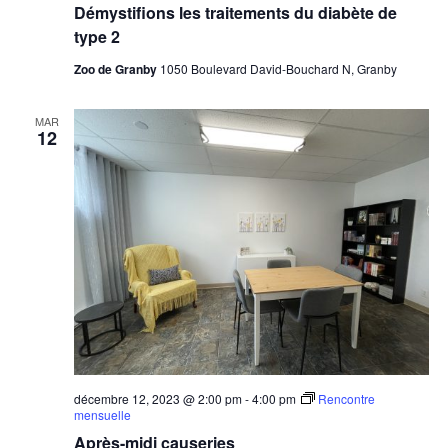
Démystifions les traitements du diabète de
type 2
Zoo de Granby
1050 Boulevard David-Bouchard N, Granby
MAR
12
décembre 12, 2023 @ 2:00 pm
-
4:00 pm
Rencontre
mensuelle
Après-midi causeries