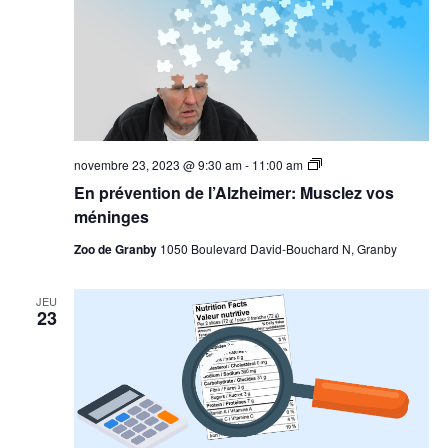
En
novembre 23, 2023 @ 9:30 am
-
11:00 am
prévention
En prévention de l’Alzheimer: Musclez vos
de
l’Alzheimer:
méninges
Musclez
vos
Zoo de Granby
1050 Boulevard David-Bouchard N, Granby
méninges
JEU
23