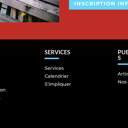
INSCRIPTION IN
SERVICES
PU
S
Services
Arti
Calendrier
Nos 
S’impliquer
ion
n