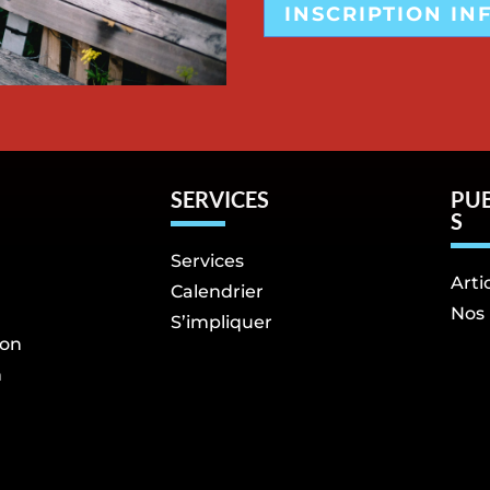
INSCRIPTION IN
SERVICES
PU
S
Services
Arti
Calendrier
Nos 
S’impliquer
ion
n