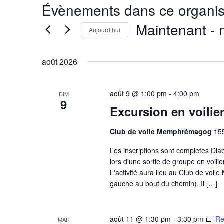
Évènements dans ce organis
Maintenant
 - 
Aujourd’hui
Sélectionnez
août 2026
une
date.
août 9 @ 1:00 pm
-
4:00 pm
DIM
9
Excursion en voili
Club de voile Memphrémagog
15
Les inscriptions sont complètes Diab
lors d'une sortie de groupe en voi
L'activité aura lieu au Club de vo
gauche au bout du chemin). Il […]
août 11 @ 1:30 pm
-
3:30 pm
Re
MAR