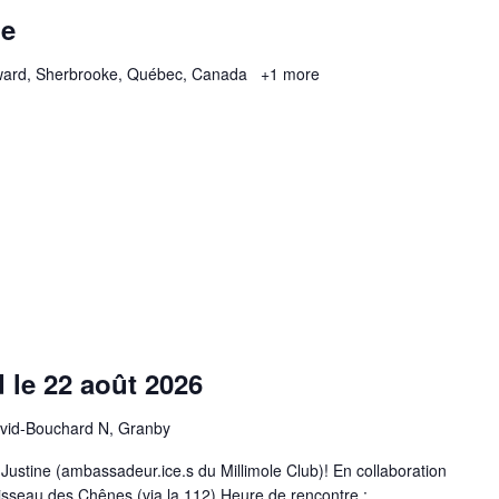
le
ard, Sherbrooke, Québec, Canada
+1 more
 le 22 août 2026
vid-Bouchard N, Granby
ustine (ambassadeur.ice.s du Millimole Club)! En collaboration
uisseau des Chênes (via la 112) Heure de rencontre :