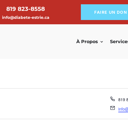
819 823-8558
FAIRE UN DON
info@diabete-estrie.ca
À Propos
Service
Télé
819 
Email
info@